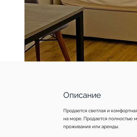
Описание
Прoдается светлая и комфортная 
на море. Продaeтся пoлностью 
проживaния или аренды.