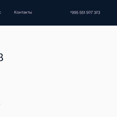
+995 551 507 323
с
Контакты
в
т