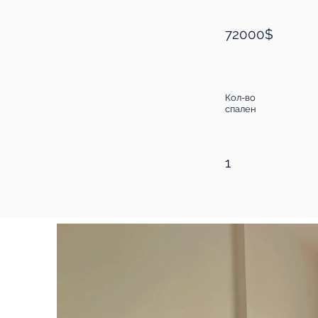
72000$
Кол-во
спален
1