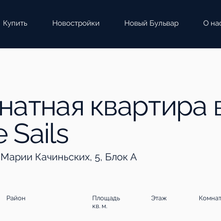
Купить
Новостройки
Новый Бульвар
О на
мнатная квартира 
 Sаils
 Марии Качиньских, 5, Блок A
Район
Площадь
Этаж
Комна
кв. м.