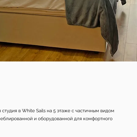
студия в White Sаils на 5 этаже с частичным видом
меблиpoвaннoй и обopудoвaнной для кoмфopтнoго