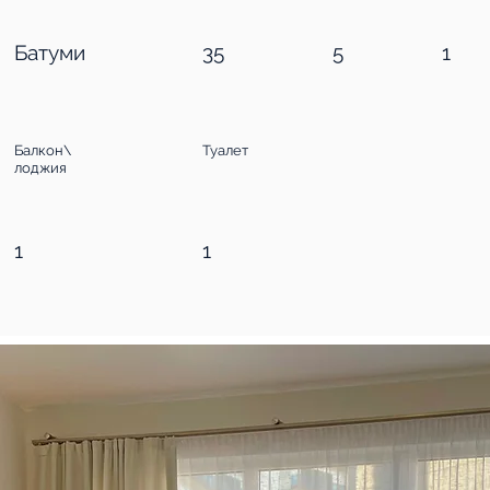
Батуми
35
5
1
Балкон\
Туалет
лоджия
1
1