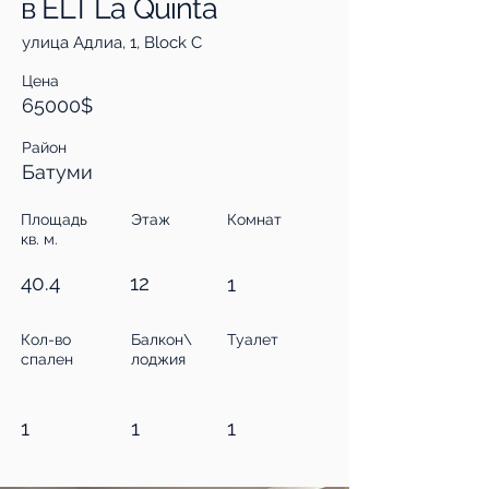
в ELT La Quinta
улица Адлиа, 1, Block C
Цена
65000$
Район
Батуми
Площадь
Этаж
Комнат
кв. м.
40.4
12
1
Кол-во
Балкон\
Туалет
спален
лоджия
1
1
1