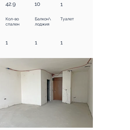
42.9
10
1
Кол-во
Балкон\
Туалет
спален
лоджия
1
1
1