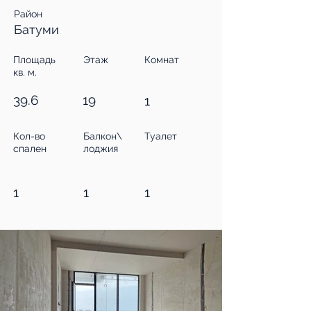
Район
Батуми
Площадь
Этаж
Комнат
кв. м.
39.6
19
1
Кол-во
Балкон\
Туалет
спален
лоджия
1
1
1