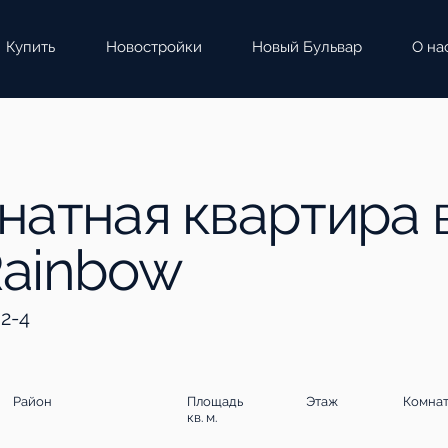
Купить
Новостройки
Новый Бульвар
О на
мнатная квартира 
Rainbow
 2-4
Район
Площадь
Этаж
Комна
кв. м.