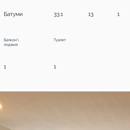
Батуми
33.1
13
1
Балкон\
Туалет
лоджия
1
1