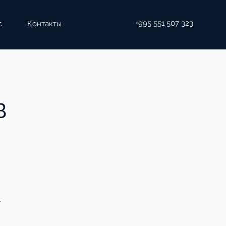
+995 551 507 323
с
Контакты
в
т