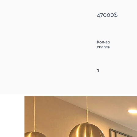
47000$
Кол-во
спален
1