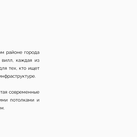
ом районе города
 вилл, каждая из
ля тех, кто ищет
инфраструктуре.
четая современные
ими потолками и
м.