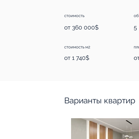
стоимость
об
от 360 000$
5
стоимость м2
пл
от 1 740$
от
Варианты квартир